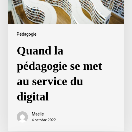
du
digital
Pédagogie
Quand la
pédagogie se met
au service du
digital
Maëlle
4 octobre 2022