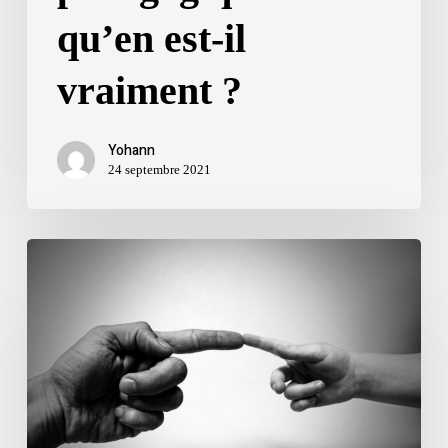
qu’en est-il
vraiment ?
Yohann
24 septembre 2021
Avoir
une
tête
bien
faite
ou
une
tête