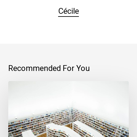
Cécile
Recommended For You
Quand
la
pédagogie
se
met
au
service