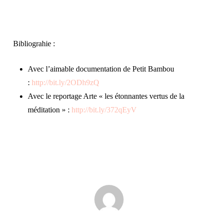
Bibliograhie :
Avec l’aimable documentation de Petit Bambou
:
http://bit.ly/2ODh9zQ
Avec le reportage Arte « les étonnantes vertus de la
méditation » :
http://bit.ly/372qEyV