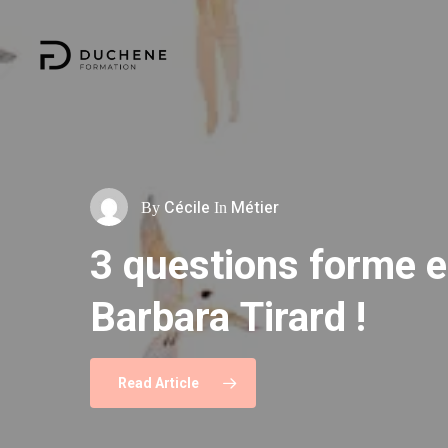
Skip
to
main
content
Cécile
Métier
By
In
Cécile
Deborah
Actualités
Métier
3
questions
forme
e
Barbara
Tirard
!
Une
Comprendre
histoire
de
les
sen
alg
recommandation
Read Article