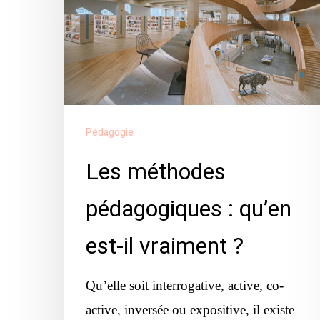
:
qu’en
est-
il
vraiment
Pédagogie
?
Les méthodes
pédagogiques : qu’en
est-il vraiment ?
Qu’elle soit interrogative, active, co-
active, inversée ou expositive, il existe