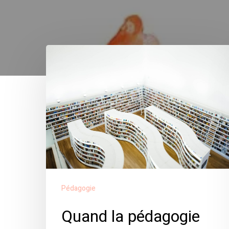
Quand
la
pédagogie
se
met
au
service
du
Pédagogie
digital
Quand la pédagogie