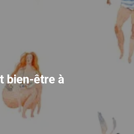
t
bien-être
à
s
orithmes
de