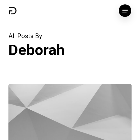
Skip
Menu
to
main
content
All Posts By
Deborah