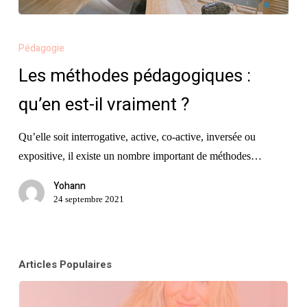
Les
méthodes
Pédagogie
pédagogiques
Les méthodes pédagogiques :
:
qu’en est-il vraiment ?
qu’en
est-
Qu’elle soit interrogative, active, co-active, inversée ou
il
expositive, il existe un nombre important de méthodes…
vraiment
?
Yohann
24 septembre 2021
Articles Populaires