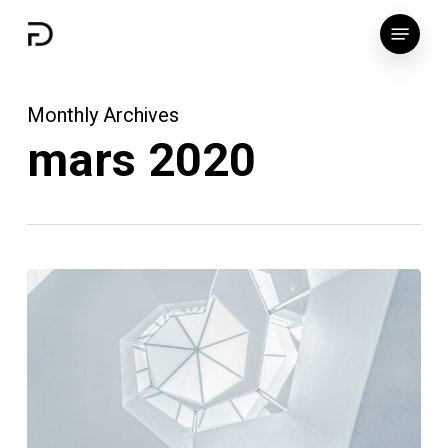
Skip
Menu
to
main
content
Monthly Archives
mars 2020