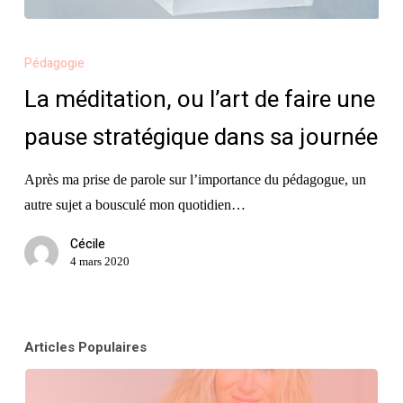
La
méditation,
Pédagogie
ou
La méditation, ou l’art de faire une
l’art
pause stratégique dans sa journée
de
faire
Après ma prise de parole sur l’importance du pédagogue, un
une
autre sujet a bousculé mon quotidien…
pause
stratégique
Cécile
dans
4 mars 2020
sa
journée
Articles Populaires